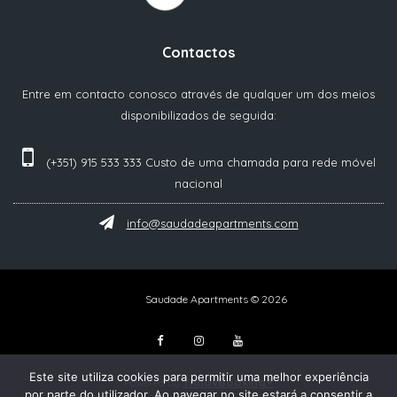
Contactos
Entre em contacto conosco através de qualquer um dos meios
disponibilizados de seguida:
(+351) 915 533 333 Custo de uma chamada para rede móvel
nacional
info@saudadeapartments.com
Saudade Apartments © 2026
Este site utiliza cookies para permitir uma melhor experiência
YnnovBooking®
Powered by
por parte do utilizador. Ao navegar no site estará a consentir a